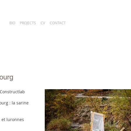
BIO
PROJECTS
CV
CONTACT
bourg
Constructlab
ourg : la sarine
 et luronnes