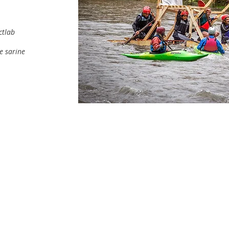
ctlab
he sarine