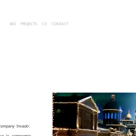
BIO
PROJECTS
CV
CONTACT
company 'Invado'.
our la compagnie