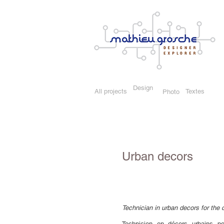
Design
All projects
Textes
Photo
Urban decors
Technician in urban decors for the 
Technicien en décors urbains p