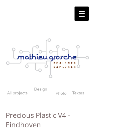
Design
All projects
Textes
Photo
Precious Plastic V4 -
Eindhoven