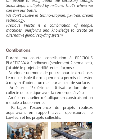
on people to bring about the necessary change.
Small steps, multiplied by millions. That's where we
can win our battle.
We don't believe in techno-utopian, fix-it-all, dream
technology.
Precious Plastic is a combination of people,
machines, platforms and knowledge to create an
alternative global recycling system.
Contibutions
Durant ma courte contribution à PRECIOUS
PLASTIC V4 à Eindhoven (seulement 2 semaines),
j'ai aidé le projet de différentes façons :
- Fabriquer un moule de poutre pour l'extrudeuse.
Le moule, isolé thermiquement a permis de tester
à moyen d'obtenir un meilleur aspect de surface.
- Améliorer l'Expérience Utilisateur lors de la
collecte de plastique avec la remorque à vélo
- Améliorer l'atelier métallique en construisant un
meuble à boulonnerie.
- Partager l'expérience de projets réalisés
auparavant en rapport avec l'opensource, le
LowTech et les projets collectifs.