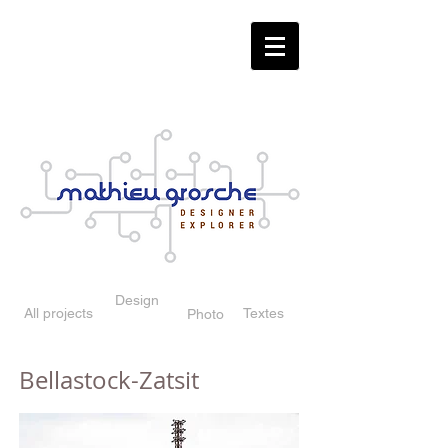
Design
All projects
Textes
Photo
Bellastock-Zatsit